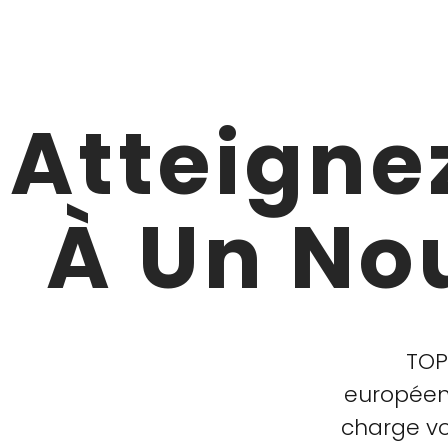
Atteigne
À Un No
TOP
européenn
charge vo