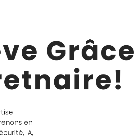
êve Grâce
etnaire!
tise
prenons en
urité, IA,