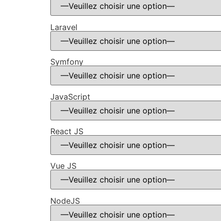
Laravel
Symfony
JavaScript
React JS
Vue JS
NodeJS