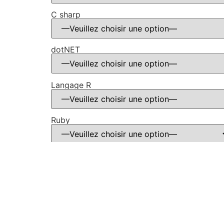
C sharp
dotNET
Langage R
Ruby
[cf7mls_step 
© ALL RIGHTS RESERVED